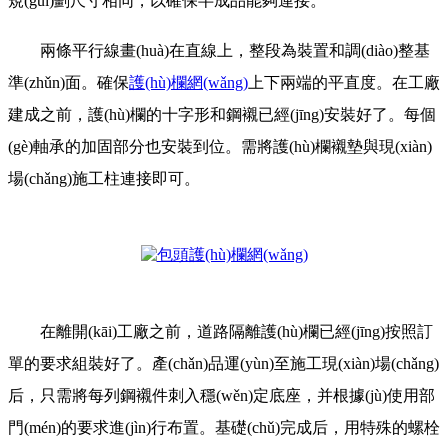
規(guī)劃尺寸相同，以確保半成品能夠連接。
兩條平行線畫(huà)在直線上，整段為裝置和調(diào)整基
準(zhǔn)面。確保
護(hù)欄網(wǎng)
上下兩端的平直度。在工廠
建成之前，護(hù)欄的十字形和鋼襯已經(jīng)安裝好了。每個
(gè)軸承的加固部分也安裝到位。需將護(hù)欄襯墊與現(xiàn)
場(chǎng)施工柱連接即可。
在離開(kāi)工廠之前，道路隔離護(hù)欄已經(jīng)按照訂
單的要求組裝好了。產(chǎn)品運(yùn)至施工現(xiàn)場(chǎng)
后，只需將每列鋼襯件刺入穩(wěn)定底座，并根據(jù)使用部
門(mén)的要求進(jìn)行布置。基礎(chǔ)完成后，用特殊的螺栓