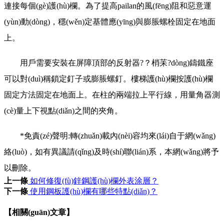
連接每個(gè)護(hù)欄。為了提高pailan的風(fēng)阻和惡意運
(yùn)動(dòng)，穩(wěn)定基體應(yīng)與膨脹螺栓固定在地面
上。
用戶需要安裝在屏障頂部的反射器?？梢苿?dòng)鑄鐵座
可以對(duì)稱鎖定釘子或膨脹螺釘。樓梯護(hù)欄按護(hù)欄
固定方法固定在地面上。在柱的兩端拉上平行線，用量角器測
(cè)量上下視點(diǎn)之間的夾角。
*免責(zé)聲明:轉(zhuǎn)載內(nèi)容均來(lái)自于網(wǎng)
絡(luò)，如有異議請(qǐng)及時(shí)聯(lián)系，本網(wǎng)將予
以刪除。
上一條
如何修復(fù)鋅鋼護(hù)欄外表涂層？
下一條
使用鋼板護(hù)欄有哪些特點(diǎn)？
【相關(guān)文章】