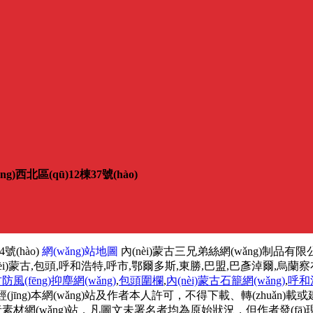
)西北區(qū)12棟37號(hào)
4號(hào)
網(wǎng)站地圖
內(nèi)蒙古三兄弟絲網(wǎng)制品有限公司 
內(nèi)蒙古,包頭,呼和浩特,呼市,鄂爾多斯,東勝,巴盟,巴彥淖爾,烏蘭
古防風(fēng)抑塵網(wǎng)
,
包頭圍欄
,
內(nèi)蒙古石籠網(wǎng)
,
呼和浩
經(jīng)本網(wǎng)站及作者本人許可，不得下載、轉(zhuǎn)載或建
網(wǎng)站，凡圖文未署名者均為原始狀況，但作者發(fā)現(xiàn)后