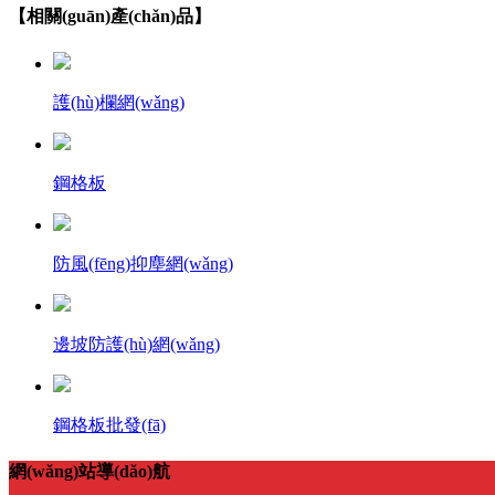
【相關(guān)產(chǎn)品】
護(hù)欄網(wǎng)
鋼格板
防風(fēng)抑塵網(wǎng)
邊坡防護(hù)網(wǎng)
鋼格板批發(fā)
網(wǎng)站導(dǎo)航