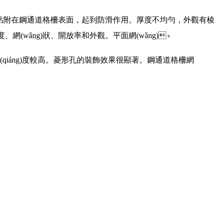
在鋼通道格柵表面，起到防滑作用。厚度不均勻，外觀有棱
wǎng)狀、開放率和外觀。平面網(wǎng)。
qiáng)度較高。菱形孔的裝飾效果很顯著。鋼通道格柵網
。