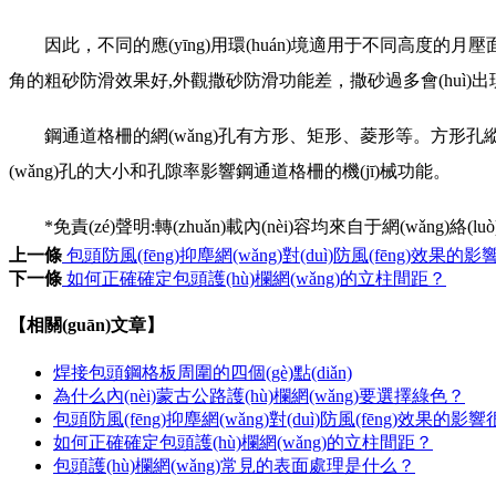
因此，不同的應(yīng)用環(huán)境適用于不同高度的月壓
角的粗砂防滑效果好,外觀撒砂防滑功能差，撒砂過多會(huì)出現(xiàn)脫
鋼通道格柵的網(wǎng)孔有方形、矩形、菱形等。方形孔縱
(wǎng)孔的大小和孔隙率影響鋼通道格柵的機(jī)械功能。
*免責(zé)聲明:轉(zhuǎn)載內(nèi)容均來自于網(wǎng)絡(luò)，
上一條
包頭防風(fēng)抑塵網(wǎng)對(duì)防風(fēng)效果的
下一條
如何正確確定包頭護(hù)欄網(wǎng)的立柱間距？
【相關(guān)文章】
焊接包頭鋼格板周圍的四個(gè)點(diǎn)
為什么內(nèi)蒙古公路護(hù)欄網(wǎng)要選擇綠色？
包頭防風(fēng)抑塵網(wǎng)對(duì)防風(fēng)效果的影
如何正確確定包頭護(hù)欄網(wǎng)的立柱間距？
包頭護(hù)欄網(wǎng)常見的表面處理是什么？