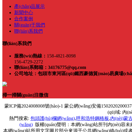
產(chǎn)品展示
新聞中心
合作案例
關(guān)于我們
聯(lián)系我們
聯(lián)系我們
服務(wù)熱線：
158-4821-8098
156-4729-2272
聯(lián)系郵箱：
34176775@qq.com
公司地址：
包頭市東河區(qū)鐵西豪德貿(mào)易廣場(chǎng
掃一掃關(guān)注微信
蒙ICP備2024008008號(hào)-1
蒙公網(wǎng)安備1502020200037
(qū)域: 
熱門搜索:
包頭護(hù)欄網(wǎng)
,
呼和浩特鋼格板
,
內(nèi)蒙
(wǎng)
版權(quán)聲明：本網(wǎng)站所刊內(nèi)容未
本網(wǎng)站所用文字圖片部分來源于公共網(wǎng)絡(luò)或者素材