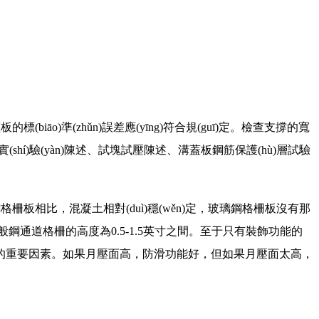
(biāo)準(zhǔn)誤差應(yīng)符合規(guī)定。檢查支撐的寬
hí)驗(yàn)陳述、試塊試壓陳述、溝蓋板鋼筋保護(hù)層試驗
格柵板相比，混凝土相對(duì)穩(wěn)定，玻璃鋼格柵板沒有那
般鋼通道格柵的高度為0.5-1.5英寸之間。至于只有裝飾功能的
。如果月壓面高，防滑功能好，但如果月壓面太高，