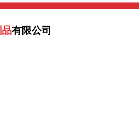
制品
有限公司