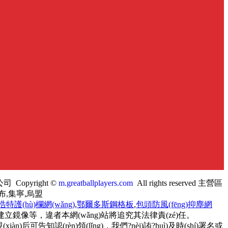
Copyright ©
m.greatballplayers.com
All rights reserved 主營區
察布,集寧,烏盟
特護(hù)欄網(wǎng)
,
鄂爾多斯鋼格板
,
包頭防風(fēng)抑塵網
立鏡像等，違者本網(wǎng)站將追究其法律責(zé)任。
可告知認(rèn)領(lǐng)，我們?nèi)詴?huì)及時(shí)署名或